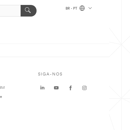
BR - PT
SIGA-NOS
 3M
te