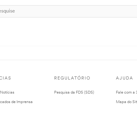
CIAS
REGULATÓRIO
AJUDA
 Notícias
Pesquisa da FDS (SDS)
Fale com a
cados de Imprensa
Mapa do Si