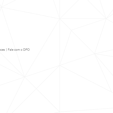
nces
|
Fale com o DPO