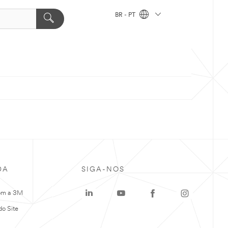
BR - PT
DA
SIGA-NOS
om a 3M
o Site