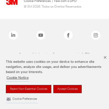
Cookie Preferences
|
Fale com o DPO
© 3M 2026. Todos os Direitos Reservados.
As marcas listadas a cima são marcas comerciais da 3M.
This website uses cookies on your device to enhance site
navigation, analyze site usage, and deliver you advertisements
based on your interests.
Cookie Notice
Reject Non-Essential Cookies
Accept Cookies
Cookie Preferences