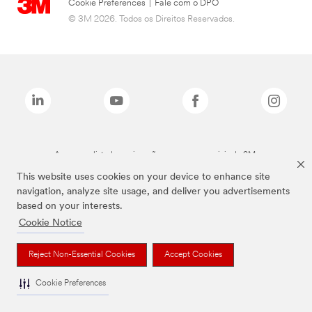
Cookie Preferences
|
Fale com o DPO
© 3M 2026. Todos os Direitos Reservados.
As marcas listadas a cima são marcas comerciais da 3M.
This website uses cookies on your device to enhance site
navigation, analyze site usage, and deliver you advertisements
based on your interests.
Cookie Notice
Reject Non-Essential Cookies
Accept Cookies
Cookie Preferences