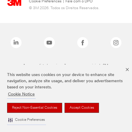
Cookie Preferences
|
Fale com o DPO
© 3M 2026. Todos os Direitos Reservados.
As marcas listadas a cima são marcas comerciais da 3M.
This website uses cookies on your device to enhance site
navigation, analyze site usage, and deliver you advertisements
based on your interests.
Cookie Notice
Reject Non-Essential Cookies
Accept Cookies
Cookie Preferences