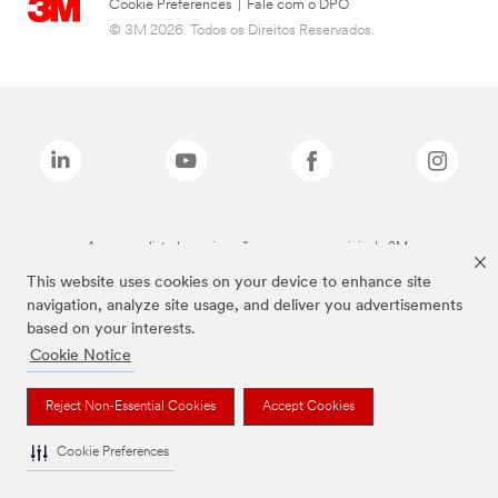
Cookie Preferences
|
Fale com o DPO
© 3M 2026. Todos os Direitos Reservados.
As marcas listadas a cima são marcas comerciais da 3M.
This website uses cookies on your device to enhance site
navigation, analyze site usage, and deliver you advertisements
based on your interests.
Cookie Notice
Reject Non-Essential Cookies
Accept Cookies
Cookie Preferences