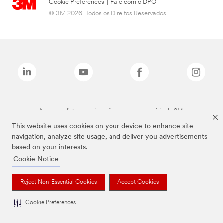
Cookie Preferences
|
Fale com o DPO
© 3M 2026. Todos os Direitos Reservados.
As marcas listadas a cima são marcas comerciais da 3M.
This website uses cookies on your device to enhance site
navigation, analyze site usage, and deliver you advertisements
based on your interests.
Cookie Notice
Reject Non-Essential Cookies
Accept Cookies
Cookie Preferences