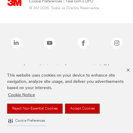
Cookie Preferences
|
Fale com o DPO
© 3M 2026. Todos os Direitos Reservados.
As marcas listadas a cima são marcas comerciais da 3M.
This website uses cookies on your device to enhance site
navigation, analyze site usage, and deliver you advertisements
based on your interests.
Cookie Notice
Reject Non-Essential Cookies
Accept Cookies
Cookie Preferences