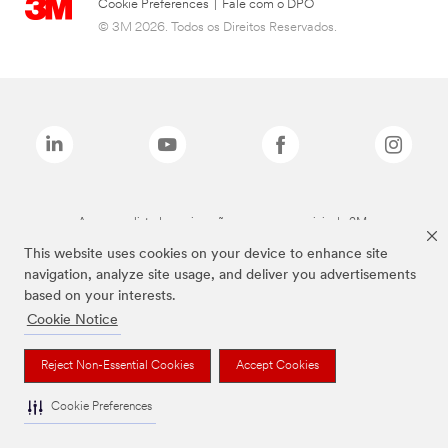
Cookie Preferences
|
Fale com o DPO
© 3M 2026. Todos os Direitos Reservados.
As marcas listadas a cima são marcas comerciais da 3M.
This website uses cookies on your device to enhance site
navigation, analyze site usage, and deliver you advertisements
based on your interests.
Cookie Notice
Reject Non-Essential Cookies
Accept Cookies
Cookie Preferences