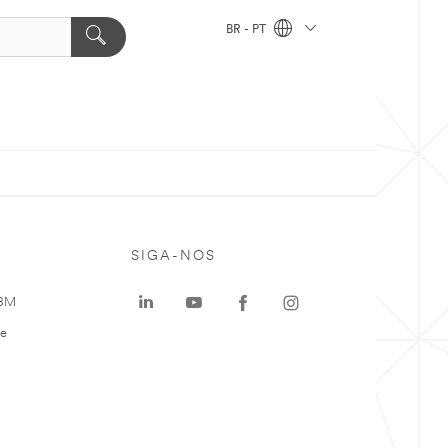
BR - PT
SIGA-NOS
 3M
te