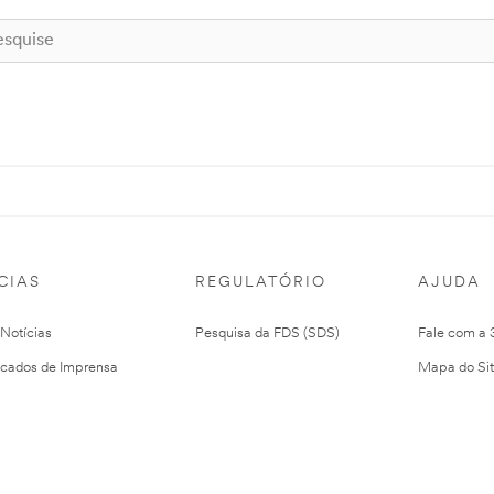
CIAS
REGULATÓRIO
AJUDA
 Notícias
Pesquisa da FDS (SDS)
Fale com a
cados de Imprensa
Mapa do Si