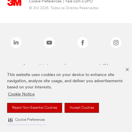
Cookie Preferences
|
Fale com o DPO
© 3M 2026. Todos os Direitos Reservados.
As marcas listadas a cima são marcas comerciais da 3M.
This website uses cookies on your device to enhance site
navigation, analyze site usage, and deliver you advertisements
based on your interests.
Cookie Notice
Reject Non-Essential Cookies
Accept Cookies
Cookie Preferences