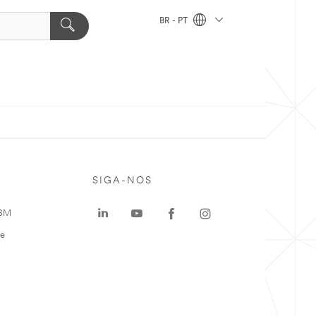
BR - PT
SIGA-NOS
 3M
te