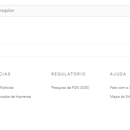
CIAS
REGULATÓRIO
AJUDA
 Notícias
Pesquisa da FDS (SDS)
Fale com a
cados de Imprensa
Mapa do Si