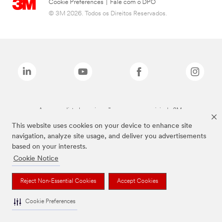
Cookie Preferences
|
Fale com o DPO
© 3M 2026. Todos os Direitos Reservados.
As marcas listadas a cima são marcas comerciais da 3M.
This website uses cookies on your device to enhance site
navigation, analyze site usage, and deliver you advertisements
based on your interests.
Cookie Notice
Reject Non-Essential Cookies
Accept Cookies
Cookie Preferences