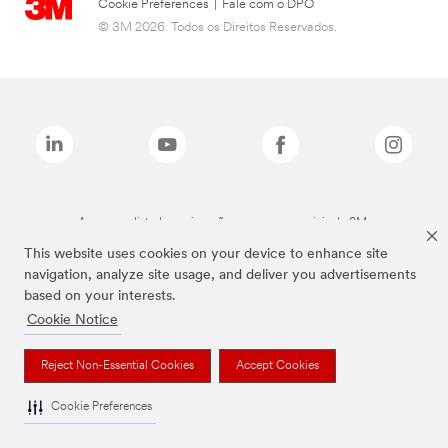
Cookie Preferences
|
Fale com o DPO
© 3M 2026. Todos os Direitos Reservados.
As marcas listadas a cima são marcas comerciais da 3M.
This website uses cookies on your device to enhance site
navigation, analyze site usage, and deliver you advertisements
based on your interests.
Cookie Notice
Reject Non-Essential Cookies
Accept Cookies
Cookie Preferences