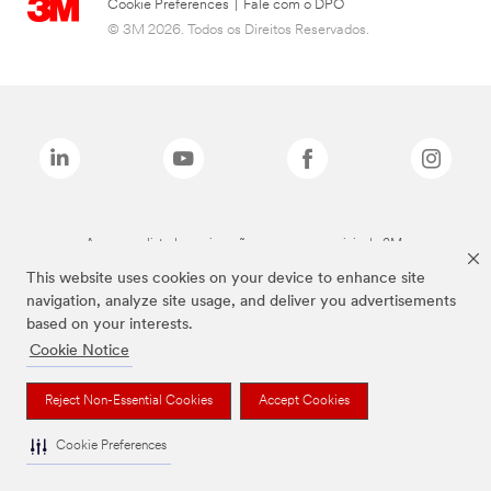
Cookie Preferences
|
Fale com o DPO
© 3M 2026. Todos os Direitos Reservados.
As marcas listadas a cima são marcas comerciais da 3M.
This website uses cookies on your device to enhance site
navigation, analyze site usage, and deliver you advertisements
based on your interests.
Cookie Notice
Reject Non-Essential Cookies
Accept Cookies
Cookie Preferences