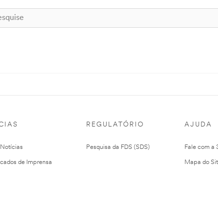
CIAS
REGULATÓRIO
AJUDA
 Notícias
Pesquisa da FDS (SDS)
Fale com a
cados de Imprensa
Mapa do Si