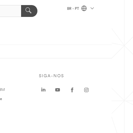
BR - PT
SIGA-NOS
 3M
te