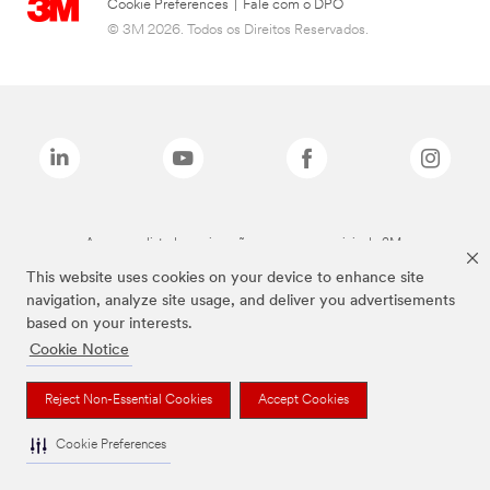
Cookie Preferences
|
Fale com o DPO
© 3M 2026. Todos os Direitos Reservados.
As marcas listadas a cima são marcas comerciais da 3M.
This website uses cookies on your device to enhance site
navigation, analyze site usage, and deliver you advertisements
based on your interests.
Cookie Notice
Reject Non-Essential Cookies
Accept Cookies
Cookie Preferences