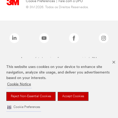
Cookie Preferences
|
Fale com o DPO
© 3M 2026. Todos os Direitos Reservados.
As marcas listadas a cima são marcas comerciais da 3M.
This website uses cookies on your device to enhance site
navigation, analyze site usage, and deliver you advertisements
based on your interests.
Cookie Notice
Reject Non-Essential Cookies
Accept Cookies
Cookie Preferences