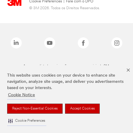
Cookie Preferences
|
Fale com o DPO
© 3M 2026. Todos os Direitos Reservados.
As marcas listadas a cima são marcas comerciais da 3M.
This website uses cookies on your device to enhance site
navigation, analyze site usage, and deliver you advertisements
based on your interests.
Cookie Notice
Reject Non-Essential Cookies
Accept Cookies
Cookie Preferences