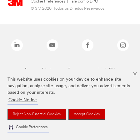
Cookie Preferences
|
Fale com o DPO
© 3M 2026. Todos os Direitos Reservados.
As marcas listadas a cima são marcas comerciais da 3M.
This website uses cookies on your device to enhance site
navigation, analyze site usage, and deliver you advertisements
based on your interests.
Cookie Notice
Reject Non-Essential Cookies
Accept Cookies
Cookie Preferences