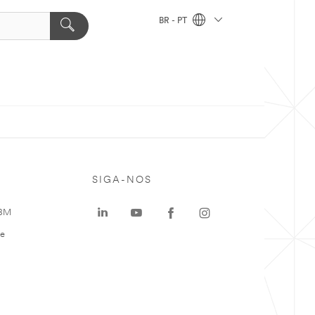
BR - PT
SIGA-NOS
 3M
te