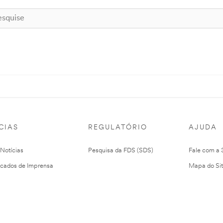
CIAS
REGULATÓRIO
AJUDA
 Notícias
Pesquisa da FDS (SDS)
Fale com a
cados de Imprensa
Mapa do Si