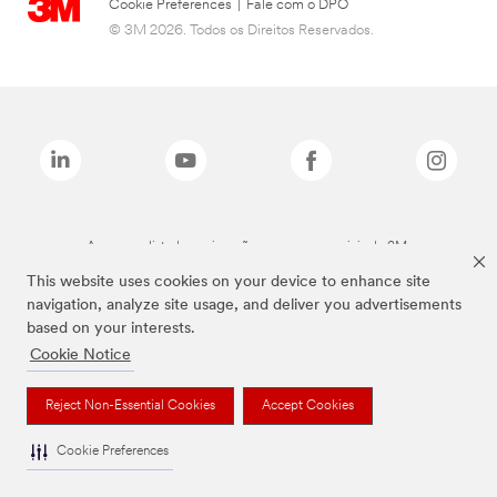
Cookie Preferences
|
Fale com o DPO
© 3M 2026. Todos os Direitos Reservados.
As marcas listadas a cima são marcas comerciais da 3M.
This website uses cookies on your device to enhance site
navigation, analyze site usage, and deliver you advertisements
based on your interests.
Cookie Notice
Reject Non-Essential Cookies
Accept Cookies
Cookie Preferences