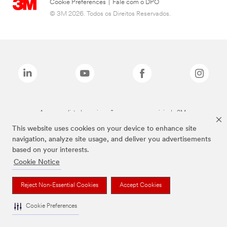
Cookie Preferences
|
Fale com o DPO
© 3M 2026. Todos os Direitos Reservados.
As marcas listadas a cima são marcas comerciais da 3M.
This website uses cookies on your device to enhance site
navigation, analyze site usage, and deliver you advertisements
based on your interests.
Cookie Notice
Reject Non-Essential Cookies
Accept Cookies
Cookie Preferences