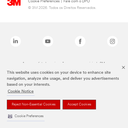
Cookie Preferences
|
Fale com o DPO
© 3M 2026. Todos os Direitos Reservados.
As marcas listadas a cima são marcas comerciais da 3M.
This website uses cookies on your device to enhance site
navigation, analyze site usage, and deliver you advertisements
based on your interests.
Cookie Notice
Reject Non-Essential Cookies
Accept Cookies
Cookie Preferences