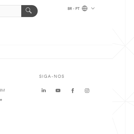
BR - PT
SIGA-NOS
 3M
te