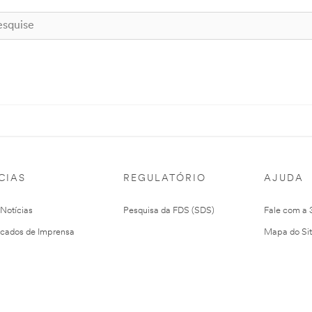
CIAS
REGULATÓRIO
AJUDA
 Notícias
Pesquisa da FDS (SDS)
Fale com a
cados de Imprensa
Mapa do Si