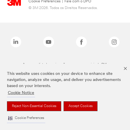
Cookie Preferences
|
Fale com o DPO
© 3M 2026. Todos os Direitos Reservados.
As marcas listadas a cima são marcas comerciais da 3M.
This website uses cookies on your device to enhance site
navigation, analyze site usage, and deliver you advertisements
based on your interests.
Cookie Notice
Reject Non-Essential Cookies
Accept Cookies
Cookie Preferences