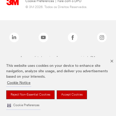
Cookie Preferences
|
Fale com o DPO
© 3M 2026. Todos os Direitos Reservados.
As marcas listadas a cima são marcas comerciais da 3M.
This website uses cookies on your device to enhance site
navigation, analyze site usage, and deliver you advertisements
based on your interests.
Cookie Notice
Reject Non-Essential Cookies
Accept Cookies
Cookie Preferences