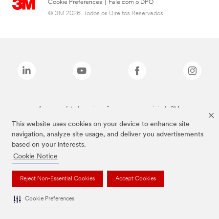
Cookie Preferences
|
Fale com o DPO
© 3M 2026. Todos os Direitos Reservados.
As marcas listadas a cima são marcas comerciais da 3M.
This website uses cookies on your device to enhance site
navigation, analyze site usage, and deliver you advertisements
based on your interests.
Cookie Notice
Reject Non-Essential Cookies
Accept Cookies
Cookie Preferences