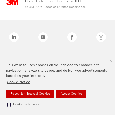
Cookie Preferences
|
Fale com o DPO
© 3M 2026. Todos os Direitos Reservados.
As marcas listadas a cima são marcas comerciais da 3M.
This website uses cookies on your device to enhance site
navigation, analyze site usage, and deliver you advertisements
based on your interests.
Cookie Notice
Reject Non-Essential Cookies
Accept Cookies
Cookie Preferences