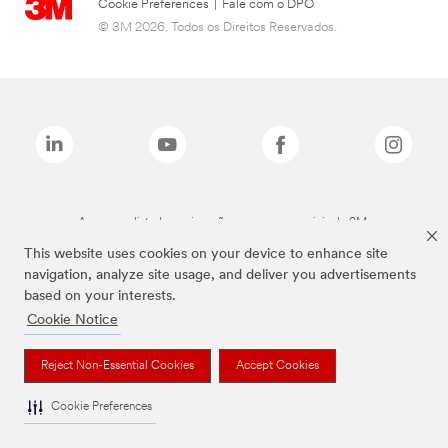
Cookie Preferences
|
Fale com o DPO
© 3M 2026. Todos os Direitos Reservados.
As marcas listadas a cima são marcas comerciais da 3M.
This website uses cookies on your device to enhance site
navigation, analyze site usage, and deliver you advertisements
based on your interests.
Cookie Notice
Reject Non-Essential Cookies
Accept Cookies
Cookie Preferences