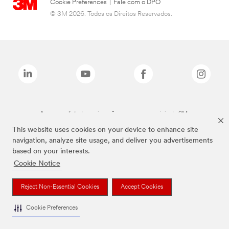
Cookie Preferences
|
Fale com o DPO
© 3M 2026. Todos os Direitos Reservados.
As marcas listadas a cima são marcas comerciais da 3M.
This website uses cookies on your device to enhance site
navigation, analyze site usage, and deliver you advertisements
based on your interests.
Cookie Notice
Reject Non-Essential Cookies
Accept Cookies
Cookie Preferences