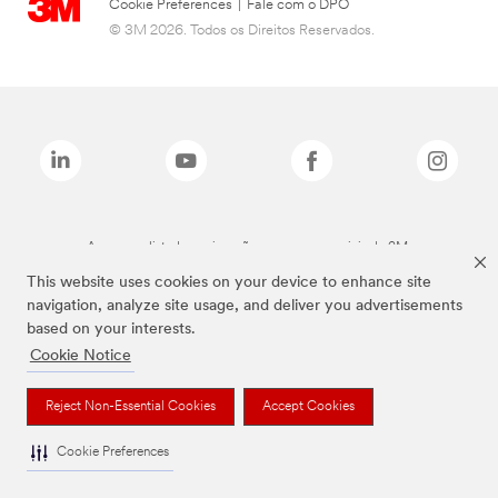
Cookie Preferences
|
Fale com o DPO
© 3M 2026. Todos os Direitos Reservados.
As marcas listadas a cima são marcas comerciais da 3M.
This website uses cookies on your device to enhance site
navigation, analyze site usage, and deliver you advertisements
based on your interests.
Cookie Notice
Reject Non-Essential Cookies
Accept Cookies
Cookie Preferences