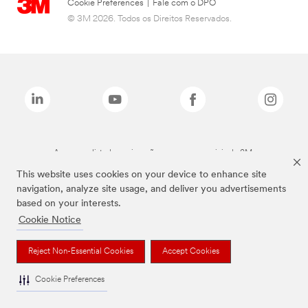
Cookie Preferences
|
Fale com o DPO
© 3M 2026. Todos os Direitos Reservados.
As marcas listadas a cima são marcas comerciais da 3M.
This website uses cookies on your device to enhance site
navigation, analyze site usage, and deliver you advertisements
based on your interests.
Cookie Notice
Reject Non-Essential Cookies
Accept Cookies
Cookie Preferences