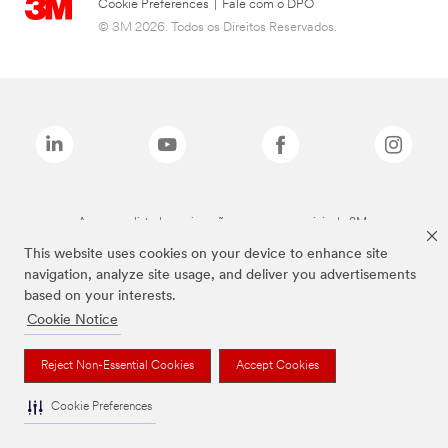
Cookie Preferences
|
Fale com o DPO
© 3M 2026. Todos os Direitos Reservados.
As marcas listadas a cima são marcas comerciais da 3M.
This website uses cookies on your device to enhance site
navigation, analyze site usage, and deliver you advertisements
based on your interests.
Cookie Notice
Reject Non-Essential Cookies
Accept Cookies
Cookie Preferences