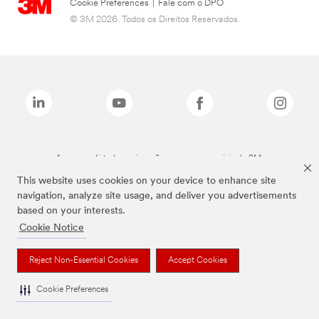
Cookie Preferences
|
Fale com o DPO
© 3M 2026. Todos os Direitos Reservados.
As marcas listadas a cima são marcas comerciais da 3M.
This website uses cookies on your device to enhance site
navigation, analyze site usage, and deliver you advertisements
based on your interests.
Cookie Notice
Reject Non-Essential Cookies
Accept Cookies
Cookie Preferences