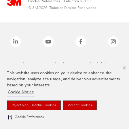
Cookie Preferences
|
Fale com o DPO
© 3M 2026. Todos os Direitos Reservados.
As marcas listadas a cima são marcas comerciais da 3M.
This website uses cookies on your device to enhance site
navigation, analyze site usage, and deliver you advertisements
based on your interests.
Cookie Notice
Reject Non-Essential Cookies
Accept Cookies
Cookie Preferences