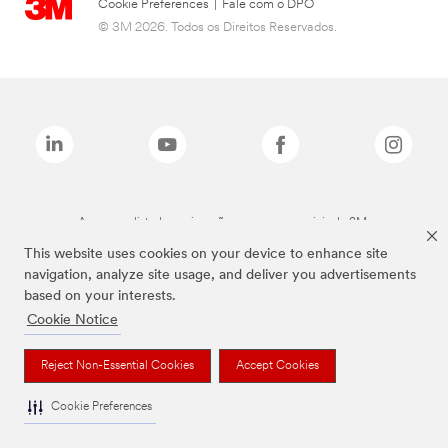
Cookie Preferences
|
Fale com o DPO
© 3M 2026. Todos os Direitos Reservados.
As marcas listadas a cima são marcas comerciais da 3M.
This website uses cookies on your device to enhance site
navigation, analyze site usage, and deliver you advertisements
based on your interests.
Cookie Notice
Reject Non-Essential Cookies
Accept Cookies
Cookie Preferences