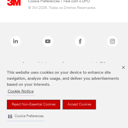
Cookie Preferences
|
Fale com o DPO
© 3M 2026. Todos os Direitos Reservados.
As marcas listadas a cima são marcas comerciais da 3M.
This website uses cookies on your device to enhance site
navigation, analyze site usage, and deliver you advertisements
based on your interests.
Cookie Notice
Reject Non-Essential Cookies
Accept Cookies
Cookie Preferences