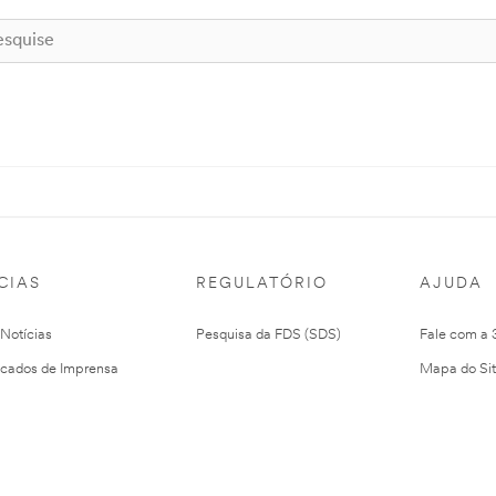
CIAS
REGULATÓRIO
AJUDA
 Notícias
Pesquisa da FDS (SDS)
Fale com a
cados de Imprensa
Mapa do Si