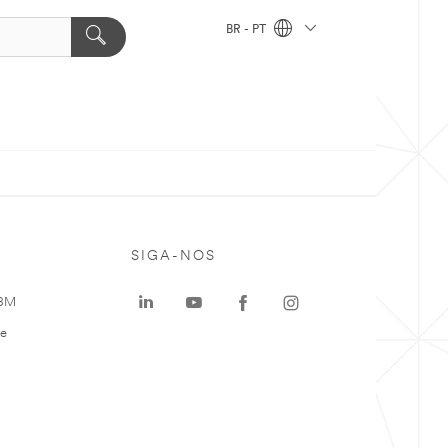
BR - PT
SIGA-NOS
 3M
te