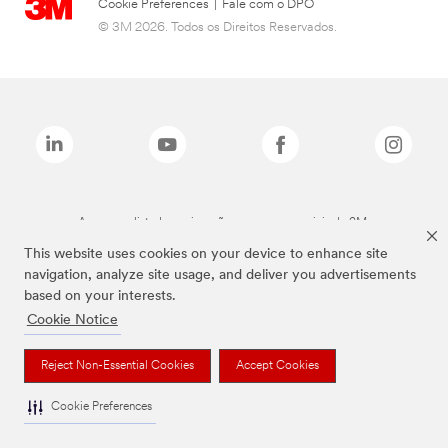
Cookie Preferences
|
Fale com o DPO
© 3M 2026. Todos os Direitos Reservados.
As marcas listadas a cima são marcas comerciais da 3M.
This website uses cookies on your device to enhance site
navigation, analyze site usage, and deliver you advertisements
based on your interests.
Cookie Notice
Reject Non-Essential Cookies
Accept Cookies
Cookie Preferences