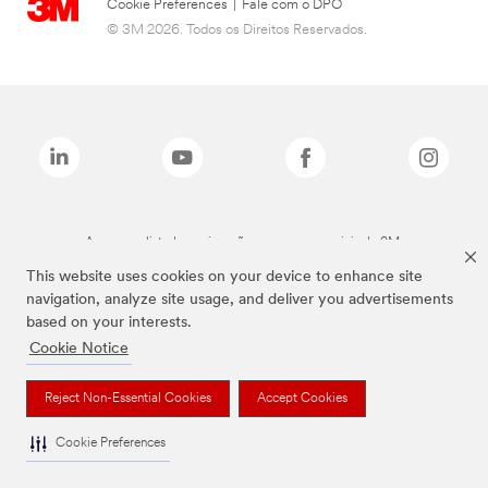
Cookie Preferences
|
Fale com o DPO
© 3M 2026. Todos os Direitos Reservados.
As marcas listadas a cima são marcas comerciais da 3M.
This website uses cookies on your device to enhance site
navigation, analyze site usage, and deliver you advertisements
based on your interests.
Cookie Notice
Reject Non-Essential Cookies
Accept Cookies
Cookie Preferences