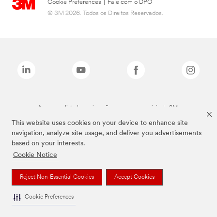
Cookie Preferences
|
Fale com o DPO
© 3M 2026. Todos os Direitos Reservados.
As marcas listadas a cima são marcas comerciais da 3M.
This website uses cookies on your device to enhance site
navigation, analyze site usage, and deliver you advertisements
based on your interests.
Cookie Notice
Reject Non-Essential Cookies
Accept Cookies
Cookie Preferences