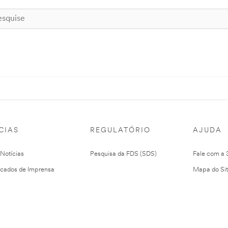
CIAS
REGULATÓRIO
AJUDA
 Notícias
Pesquisa da FDS (SDS)
Fale com a
cados de Imprensa
Mapa do Si