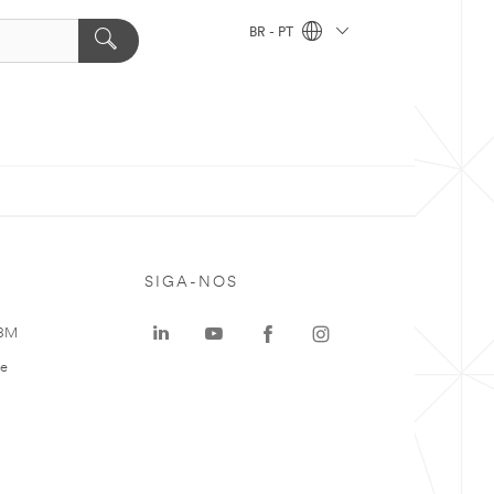
BR - PT
SIGA-NOS
 3M
te