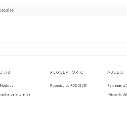
CIAS
REGULATÓRIO
AJUDA
 Notícias
Pesquisa da FDS (SDS)
Fale com a
cados de Imprensa
Mapa do Si