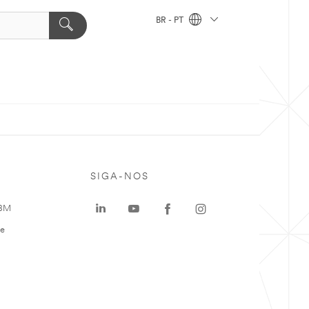
BR - PT
SIGA-NOS
 3M
te