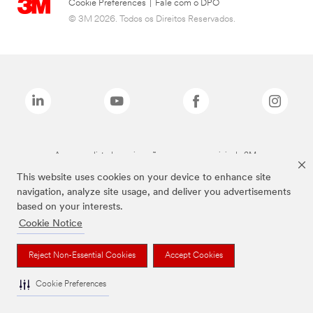
Cookie Preferences
|
Fale com o DPO
© 3M 2026. Todos os Direitos Reservados.
As marcas listadas a cima são marcas comerciais da 3M.
This website uses cookies on your device to enhance site
navigation, analyze site usage, and deliver you advertisements
based on your interests.
Cookie Notice
Reject Non-Essential Cookies
Accept Cookies
Cookie Preferences