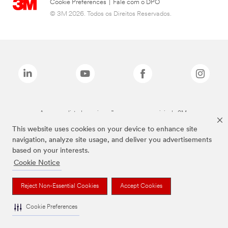
Cookie Preferences
|
Fale com o DPO
© 3M 2026. Todos os Direitos Reservados.
As marcas listadas a cima são marcas comerciais da 3M.
This website uses cookies on your device to enhance site
navigation, analyze site usage, and deliver you advertisements
based on your interests.
Cookie Notice
Reject Non-Essential Cookies
Accept Cookies
Cookie Preferences