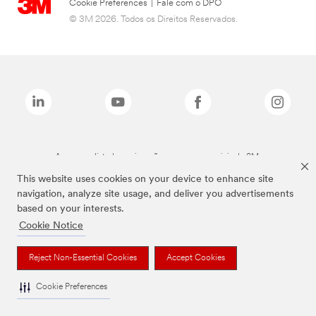
Cookie Preferences
|
Fale com o DPO
© 3M 2026. Todos os Direitos Reservados.
As marcas listadas a cima são marcas comerciais da 3M.
This website uses cookies on your device to enhance site
navigation, analyze site usage, and deliver you advertisements
based on your interests.
Cookie Notice
Reject Non-Essential Cookies
Accept Cookies
Cookie Preferences