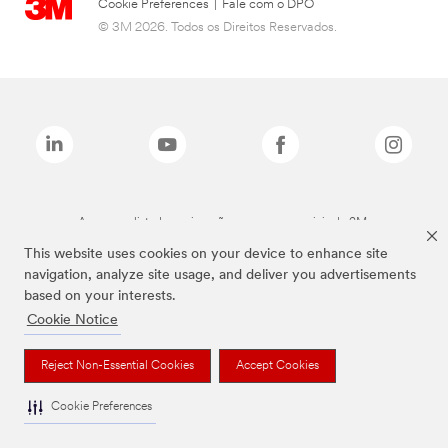
Cookie Preferences
|
Fale com o DPO
© 3M 2026. Todos os Direitos Reservados.
As marcas listadas a cima são marcas comerciais da 3M.
This website uses cookies on your device to enhance site
navigation, analyze site usage, and deliver you advertisements
based on your interests.
Cookie Notice
Reject Non-Essential Cookies
Accept Cookies
Cookie Preferences