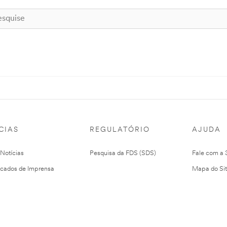
CIAS
REGULATÓRIO
AJUDA
 Notícias
Pesquisa da FDS (SDS)
Fale com a
cados de Imprensa
Mapa do Si