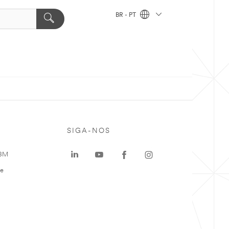
BR - PT
SIGA-NOS
 3M
te