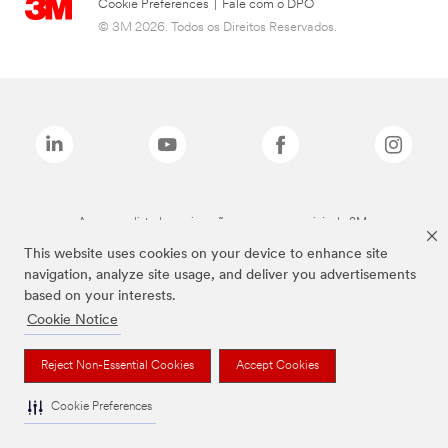
Cookie Preferences
|
Fale com o DPO
© 3M 2026. Todos os Direitos Reservados.
As marcas listadas a cima são marcas comerciais da 3M.
This website uses cookies on your device to enhance site
navigation, analyze site usage, and deliver you advertisements
based on your interests.
Cookie Notice
Reject Non-Essential Cookies
Accept Cookies
Cookie Preferences